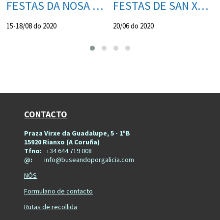
FESTAS DA NOSA SEÑORA DOS ÁNXELES
FESTAS DE SAN XOAN DOS ANXELES
15-18/08 do 2020
20/06 do 2020
CONTACTO
Praza Virxe da Guadalupe, 5 - 1ºB
15920 Rianxo (A Coruña)
Tfno:
+34 644 719 008
@:
info@buseandoporgalicia.com
NÓS
Formulario de contacto
Rutas de recollida