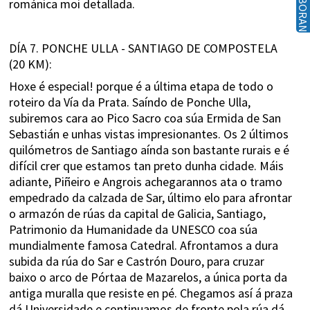
COLABORAN
románica moi detallada.
DÍA 7. PONCHE ULLA - SANTIAGO DE COMPOSTELA
(20 KM):
Hoxe é especial! porque é a última etapa de todo o
roteiro da Vía da Prata. Saíndo de Ponche Ulla,
subiremos cara ao Pico Sacro coa súa Ermida de San
Sebastián e unhas vistas impresionantes. Os 2 últimos
quilómetros de Santiago aínda son bastante rurais e é
difícil crer que estamos tan preto dunha cidade. Máis
adiante, Piñeiro e Angrois achegarannos ata o tramo
empedrado da calzada de Sar, último elo para afrontar
o armazón de rúas da capital de Galicia, Santiago,
Patrimonio da Humanidade da UNESCO coa súa
mundialmente famosa Catedral. Afrontamos a dura
subida da rúa do Sar e Castrón Douro, para cruzar
baixo o arco de Pórtaa de Mazarelos, a única porta da
antiga muralla que resiste en pé. Chegamos así á praza
dá Universidade e continuamos de fronte pola rúa dá