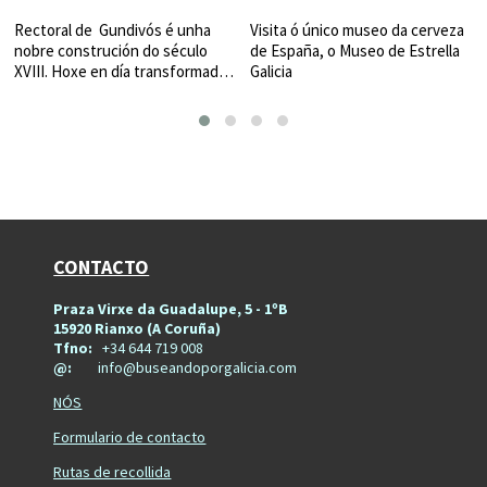
Rectoral de  Gundivós é unha 
Visita ó único museo da cerveza 
nobre construción do século  
de España, o Museo de Estrella 
XVIII. Hoxe en día transformada 
Galicia
nun xenuíno centro oleiro ...
CONTACTO
Praza Virxe da Guadalupe, 5 - 1ºB
15920 Rianxo (A Coruña)
Tfno:
+34 644 719 008
@:
info@buseandoporgalicia.com
NÓS
Formulario de contacto
Rutas de recollida