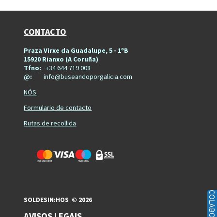
CONTACTO
Praza Virxe da Guadalupe, 5 - 1ºB
15920 Rianxo (A Coruña)
Tfno:
+34 644 719 008
@:
info@buseandoporgalicia.com
NÓS
Formulario de contacto
Rutas de recollida
COLABORAN
SOLDESIN:HOS © 2026
AVISOS LEGAIS