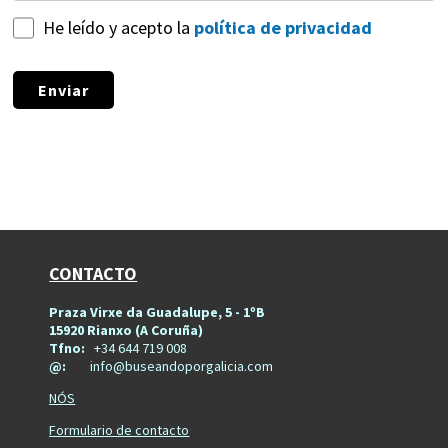
He leído y acepto la
política de privacidad
Enviar
CONTACTO
Praza Virxe da Guadalupe, 5 - 1ºB
15920 Rianxo (A Coruña)
Tfno:
+34 644 719 008
@:
info@buseandoporgalicia.com
NÓS
Formulario de contacto