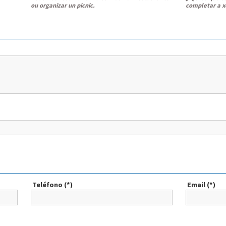
ou organizar un picnic.
completar a x
Teléfono (*)
Email (*)