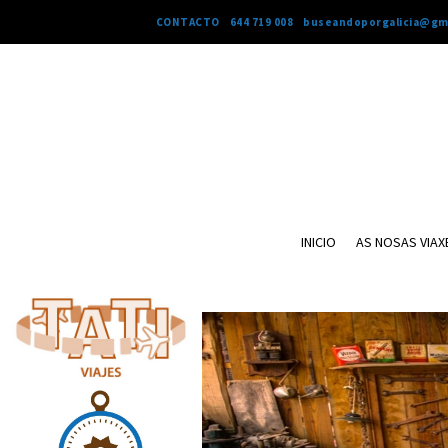
CONTACTO 644 719 008 buseandoporgalicia@gm
INICIO
AS NOSAS VIAX