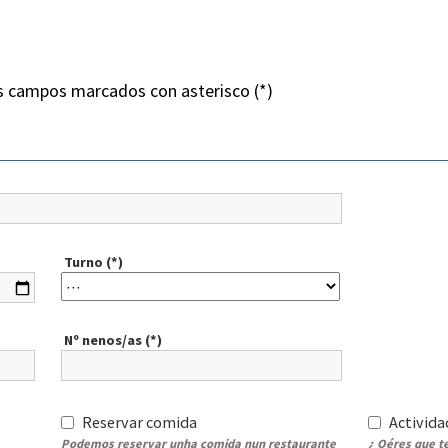
 campos marcados con asterisco (*)
Turno (*)
Nº nenos/as (*)
Reservar comida
Activid
Podemos reservar unha comida nun restaurante
¿ Qéres que t