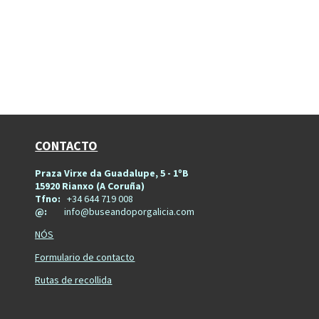
CONTACTO
Praza Virxe da Guadalupe, 5 - 1ºB
15920 Rianxo (A Coruña)
Tfno:
+34 644 719 008
@:
info@buseandoporgalicia.com
NÓS
Formulario de contacto
Rutas de recollida